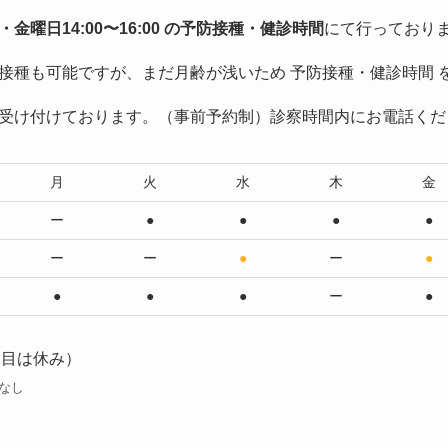
・金曜日14:00〜16:00 の予防接種・健診時間
にて行っており
接種も可能ですが、まだ月齢が浅いため 予防接種・健診時間 
受け付けております。（事前予約制）診察時間内にお電話くだ
月
火
水
木
金
ー
●
●
●
●
ー
ー
●
ー
●
●
●
●
ー
●
目は休み）
な
し