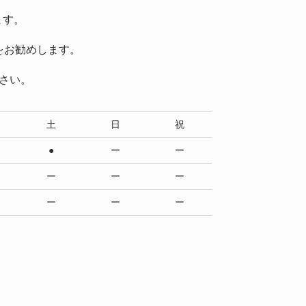
ます。
をお勧めします。
さい。
土
日
祝
●
ー
ー
ー
ー
ー
ー
ー
ー