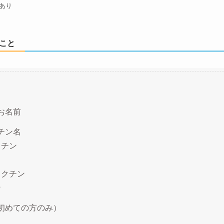
あり
こと
お名前
チン名
クチン
ワクチン
ン
初めての方のみ）