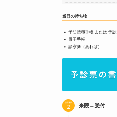
当日の持ち物
予防接種手帳 または 予診
母子手帳
診察券（あれば）
STEP
来院→受付